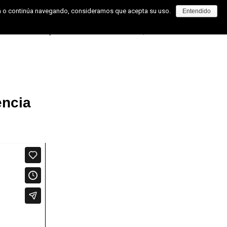
pta o continúa navegando, consideramos que acepta su uso.
Entendido
Cómo Trabajamos
Contacto
encia