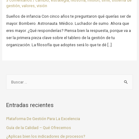
3 comentarios
/
cambio
,
estrategia
,
filosofía
,
misión
,
símil
,
sistema de
gestión
,
valores
,
visión
Sueños de infancia Con cinco años te preguntaron qué querías ser de
mayor. Bombero. Astronauta. Médico. Luchador de sumo. Ahora que
eres mayor. ¿Qué responderías? Piensa bien la respuesta, porque va a
ser la primera pieza clave sobre el tablero de la gestión de tu
organización. La filosofía que adoptes será lo que te dé […]
Entradas recientes
Plataforma De Gestión Para La Excelencia
Guía de la Calidad – Qué Ofrecemos
¿Aplicas bien los indicadores de procesos?