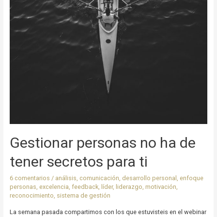
Gestionar personas no ha de
tener secretos para ti
6 comentarios
/
análisis
,
comunicación
,
desarrollo personal
,
enfoque
personas
,
excelencia
,
feedback
,
líder
,
liderazgo
,
motivación
,
reconocimiento
,
sistema de gestión
La semana pasada compartimos con los que estuvisteis en el webinar