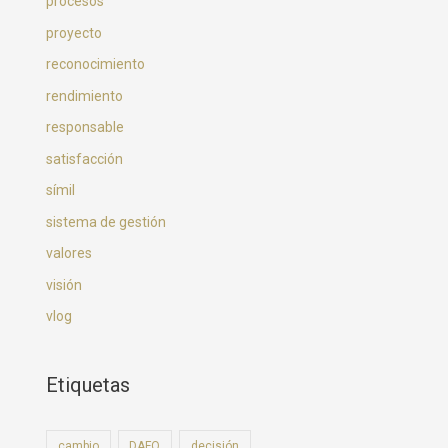
procesos
proyecto
reconocimiento
rendimiento
responsable
satisfacción
símil
sistema de gestión
valores
visión
vlog
Etiquetas
cambio
DAFO
decisión