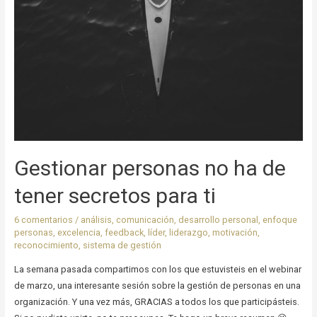
Gestionar personas no ha de
tener secretos para ti
6 comentarios
/
análisis
,
comunicación
,
desarrollo personal
,
enfoque
personas
,
excelencia
,
feedback
,
líder
,
liderazgo
,
motivación
,
reconocimiento
,
sistema de gestión
La semana pasada compartimos con los que estuvisteis en el webinar
de marzo, una interesante sesión sobre la gestión de personas en una
organización. Y una vez más, GRACIAS a todos los que participásteis.