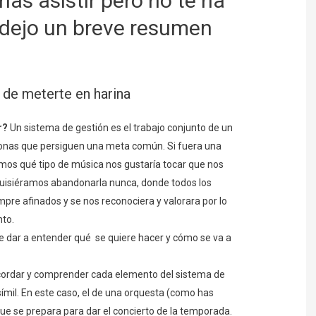
rías asistir pero no te ha
e dejo un breve resumen
 de meterte en harina
r?
Un sistema de gestión es el trabajo conjunto de un
onas que persiguen una meta común. Si fuera una
mos qué tipo de música nos gustaría tocar que nos
quisiéramos abandonarla nunca, donde todos los
pre afinados y se nos reconociera y valorara por lo
to.
de dar a entender qué se quiere hacer y cómo se va a
ecordar y comprender cada elemento del sistema de
ímil. En este caso, el de una orquesta (como has
que se prepara para dar el concierto de la temporada.