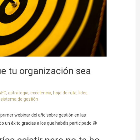
ue tu organización sea
AFO
,
estrategia
,
excelencia
,
hoja de ruta
,
líder
,
,
sistema de gestión
primer webinar del año sobre gestión en las
do un éxito gracias a los que habéis participado 😀