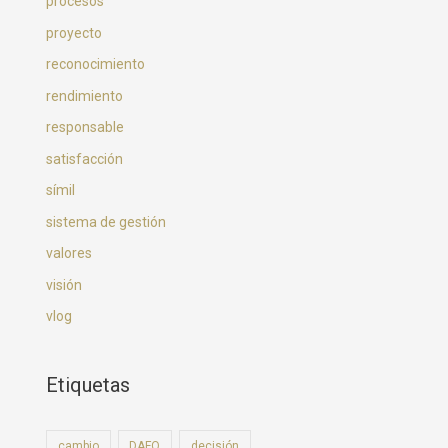
procesos
proyecto
reconocimiento
rendimiento
responsable
satisfacción
símil
sistema de gestión
valores
visión
vlog
Etiquetas
cambio
DAFO
decisión